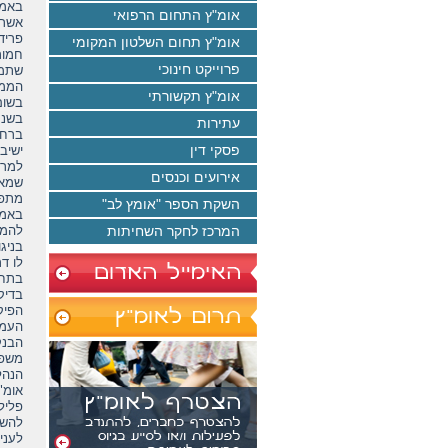
באמצ
אומ"ץ התחום הרפואי
אשראי בה
פריד
אומ"ץ תחום השלטון המקומי
חמור
פרוייקט חינוכי
שתמו
הממו
אומ"ץ תקשורתי
בשום
עתירות
פסקי דין
ישיב
למרב
אירועים וכנסים
שמאו
מתפק
השקת הספר "אומץ לב"
באמת
המרכז לחקר השחיתות
להמשיך 
לו ד
הפיק
העמיד אשראים ל כ
הבנק הגיש
משפט
הנהל
אומ"
פליל
להשב
לעני