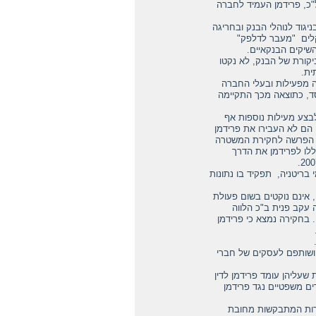
"כ, פרידמן העמיד לחברה
יגוד לנוהלי הבנק ובחריגה
קלים "מעבר לדלפק"
שיקים הבנקאיים.
יקורת של הבנק, לא נקטו
ית.
דלה מפעילות ובעלי החברה
האשראי בסך למעלה מ 20 מליון שקל כהפסד, כתוצאה מכך התקיימה
לבצע מעילות נוספות אף
, הם לא העבירו את פרידמן
את הפרשה לחקירת המשטרה
ללו לפרידמן את הדרך
 למנכ"ל לאומי בריטניה, תפקיד בו נתונות
י כן, אינם נוקטים בשום פעולת
שה למשטרה עקב פנית ב"כ הלווה
. בחקירה נמצא כי פרידמן
ם ושותפם לעסקים של חברי
עליהן עומד פרידמן לדין
ים משפטיים נגד פרידמן
בירות המתבקשות מחובת