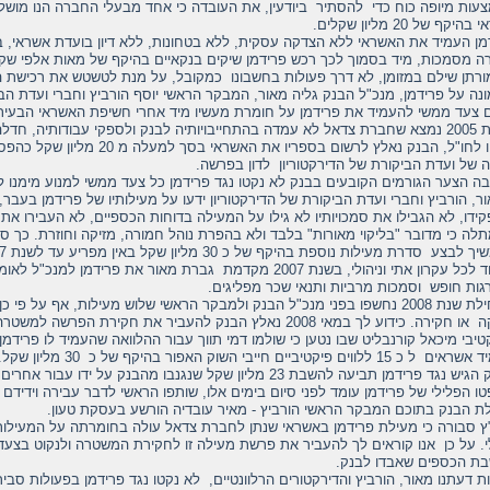
עות מיופה כוח כדי להסתיר ביודעין, את העובדה כי אחד מבעלי החברה הנו מושל
יקף של 20 מליון שקלים.
מן העמיד את האשראי ללא הצדקה עסקית, ללא בטחונות, ללא דיון בועדת אשראי, בנ
ה מסמכות, מיד בסמוך לכך רכש פרידמן שיקים בנקאיים בהיקף של מאות אלפי ש
רתן שילם במזומן, לא דרך פעולות בחשבונו כמקובל, על מנת לטשטש את רכישת ה
נה על פרידמן, מנכ"ל הבנק גליה מאור, המבקר הראשי יוסף הורביץ וחברי ועדת הב
 צעד ממשי להעמיד את פרידמן על חומרת מעשיו מיד אחרי חשיפת האשראי הבעית
בשנת 2005 נמצא שחברת צדאל לא עמדה בהתחייבויותיה לבנק ולספקי עבודותיה, ח
ברחו לחו"ל, הבנק נאלץ לרשום בספריו את 
ה של ועדת הביקורת של הדירקטוריון לדון בפרשה.
ה הצער הגורמים הקובעים בבנק לא נקטו נגד פרידמן כל צעד ממשי למנוע מימנו 
ר, הורביץ וחברי ועדת הביקורת של הדירקטוריון ידעו על מעילותיו של פרידמן בעבר
ידו, לא הגבילו את סמכויותיו לא גילו על המעילה בדוחות הכספיים, לא העבירו 
לה כי מדובר "בליקוי מאורות" בלבד ולא בהפרת נוהל חמורה, מזיקה וחוזרת. כך ס
לבצע סדרת מעילות נוספת בהיקף של כ 30 מליון שקל באין מפריע עד לשנת 2007.
בניגוד לכל עקרון אתי וניהולי, בשנת 2007 מקדמת גברת מאור את פרידמן
רגות חופש וסמכות מרביות ותנאי שכר מפליגים.
בתחילת שנת 2008 נחשפו בפני מנכ"ל הבנק ולמבקר הראשי שלוש מעילות, אף על פ
בדיקה או חקירה. כידוע לך במאי 2008 נאלץ הבנק להעביר את חקירת הפר
טיבי מיכאל קורנבליט שבו נטען כי שולמו דמי תווך עבור ההלוואה שהעמיד לו פרידמן
 15 ללווים פיקטיביים חייבי השוק האפור בהיקף של כ 30 מליון שקל.
 נגד פרידמן תביעה להשבת 23 מליון שקל שנגנבו מהבנק על ידו עבור אחרים.
ו הפלילי של פרידמן עומד לפני סיום בימים אלו, שותפו הראשי לדבר עבירה וידיד
ת הבנק בתוכם המבקר הראשי הורביץ - מאיר עובדיה הורשע בעסקת טעון.
ץ סבורה כי מעילת פרידמן באשראי שנתן לחברת צדאל עולה בחומרתה על המעילות ש
י. על כן אנו קוראים לך להעביר את פרשת מעילה זו לחקירת המשטרה ולנקוט בצעד
ת הכספים שאבדו לבנק.
ות דעתנו מאור, הורביץ והדירקטורים הרלוונטיים, לא נקטו נגד פרידמן בפעולות ס