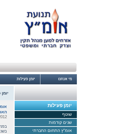
יומן 
יומן פעילות
אומ"
האפ
שוטף
2012
שנים קודמות
בפני
אומ"ץ התחום החברתי