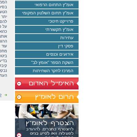
הממצא
אומ"ץ התחום הרפואי
בסיכ
הטעו
אומ"ץ תחום השלטון המקומי
יתר 
פרוייקט חינוכי
להסד
על פ
אומ"ץ תקשורתי
כהוא
אותם
עתירות
הרגו
פסקי דין
עוד 
מתפק
אירועים וכנסים
ביטו
בדיע
השקת הספר "אומץ לב"
קיבל
המרכז לחקר השחיתות
נבקש
העתק
עו"ד
ח"כ 
מר מ
ל