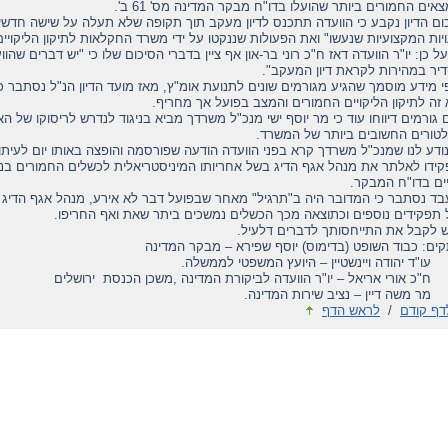
ים החמורים ביותר שהועלו בדו"ח מבקר המדינה מס' 61 ב'.
ום הדיון נקבע כי הוועדה תתכנס לדיון מעקב תוך תקופה שלא תעלה על שישה חדשי
יות המקצועיות שנעשו" ואת הפעולות שננקטו על ידי משרד החקלאות לתיקון הליקויים
על כן: יו"ר הוועדה דאז ח"כ רוני בר-און אף ציין בדברי הסיכום שלו כי "יש דברים 
יר במהירות לקראת דיון המעקב".
י מידע מוסמך שהגיע מגורמים שונים לתנועת אומ"ץ, מאז מועד הדיון הנ"ל נסתבר
 זה לתיקון הליקויים החמורים והמצב בפועל אך מחריף.
 גורמים דיווחו עוד כי מר יוסף ישי מנכ"ל משרדך מביא בניגוד לנדרש לריסוקו של 
לטורים החשובים ביותר של המשרד.
נודע לנו שמנכ"ל משרדך קרא בפני הוועדה הודעה שפורסמה והופצה באותו יום לעיתו
ידו לאלתר את מנהל אגף הדיג בשל אחריותו המיניסטריאלית לכשלים החמורים בניהו
יים בדו"ח המבקר.
בד נסתבר כי המדובר היה ב"תרגיל" מאחר שבפועל דבר לא אירע, מנהל אגף הדיג 
 תפקידים נוספים וכתוצאה מכך הכשלים נמשכים ביתר שאת ואף החריפו.
 לקבל את התייחסותך לדברים דלעיל.
ים: כבוד השופט (בדימוס) יוסף שפירא – מבקר המדינה
 יהודה ויינשטיין – היועץ המשפטי לממשלה.
אורי אריאל – יו"ר הוועדה לביקורת המדינה ,משכן הכנסת ירושלים
שה דיין – נציב שירות המדינה.
דף קודם
/
לראש הדף