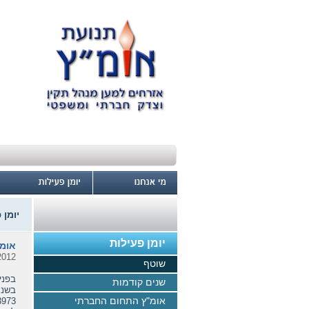
יומן 
יומן פעילות
אומ"
2012
שוטף
בפני
שנים קודמות
אומ"ץ התחום החברתי
3973). בעקבות החלטה זו מחלק משרד החקלאות מזה שנים מספר את התוספת הנ"ל 