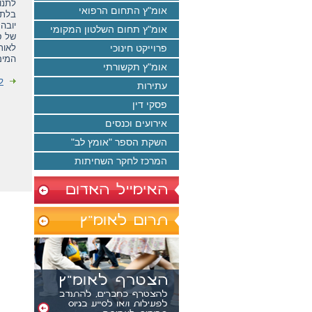
לתנו
אומ"ץ התחום הרפואי
בלתי
יובה
אומ"ץ תחום השלטון המקומי
של ס
פרוייקט חינוכי
לאור
המים
אומ"ץ תקשורתי
ל
עתירות
פסקי דין
אירועים וכנסים
השקת הספר "אומץ לב"
המרכז לחקר השחיתות