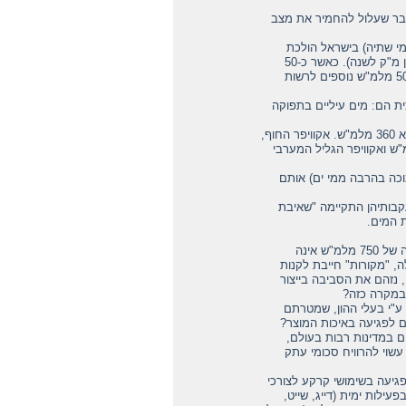
דבר שעלול להחמיר את מצב
י שתיה) בישראל הולכת
וגדלה משנה לשנה, בעיקר במגזר הביתי, וכעת צריכה זו עומדת על כ-1200 מלמ"ש (מליון מ"ק לשנה). כאשר כ-50
מלמ"ש מסופקים לממלכת ירדן עקב הסכמי השלום המבורכים שנחתמו בשנת 1994, כ-50 מלמ"ש נוספים לרשות
ת הם: מים עיליים בתפוקה
אקוויפר ההר (ירקון תנינים) המסוגל להפיק כ-300-480 מלמ"ש, מילוי טבעי ממוצע שלו הוא 360 מלמ"ש. אקוויפר החוף,
פיק כ-360 מלמ"ש, האקוויפרים המזרחיים מהם ניתן להפיק עד 260 מלמ"ש ואקוויפר הגליל המערבי
 רמת מליחות נמוכה בהרבה ממי ים) אותם
עקבותיהן התקיימה "שאיבת
 המים.
• התפלת מי ים הנה החלטה מבורכת שהיתה חייבת להתקבל כבר מזמן, אך האם התפלה של 750 מלמ"ש אינה
, "מקורות" חייבת לקנות
 נזהם את הסביבה בייצור
 במקרה כזה?
ע"י בעלי ההון, שמטרתם
ם לפגיעה באיכות המוצר?
 במדינות רבות בעולם,
עשוי להרוויח סכומי עתק
גיעה בשימושי קרקע לצורכי
ילות ימית (דייג, שייט,