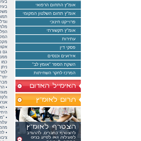
בעיו
אומ"ץ התחום הרפואי
בעיה
משק 
אומ"ץ תחום השלטון המקומי
תמונ
פרוייקט חינוכי
אומ"ץ תקשורתי
הפלס
המקו
עתירות
מקסימאלית של כ-850
פסקי דין
אירועים וכנסים
ממנו ני
השקת הספר "אומץ לב"
ניתן
למרו
המרכז לחקר השחיתות
יתר"
מבחי
מוגז
ולקל
אנרג
• הא
היחי
• "מ
עלות
מהמד
• לה
ציבו