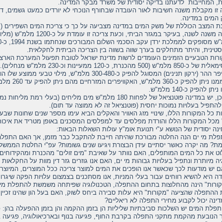
ת, המחייבות לדעתנו בדיקה יסודית של משרד מבקר המדינה.
 זו מקבלת משנה חשיבות לאור העובדה שבחורף הנוכחי לא יורדים כמעט גשמים, 
המים במדינה.
ת המצב הכוללת של משק המים במדינה מצביעה על כך כי צריכת המים השפירים (מ
טינית, והיתר מתחלקים בערך שווה בשווה בין הצריכה הביתית לחקלאית.
רות הטבעיים הזמינים העומדים לרשות מדינת ישראל לטובת תפעול המערכת הארצי
 מלמ"ש (500 מהכנרת, כ-120 ממעיינות וכ-230 מלמ"ש מנחלים).
גם ממנו ניתן לה
תן להפיק כ-140 מלמ"ש.
כמו כן, יש במדינה פוטנציאל של לפחות 180 מלמ"ש מים מליחים (בעלי
 להתפיל בעלויות נמוכות יחסית (פוטנציאל זה לא ממוצה עד תום).
ת כל המקורות הללו, שינויי מזג האוויר והאקלים הביא עימו מספר שנים שחונות שב
 מכל המקורות הללו והורדת מפלסים עד למפלסים המסכנים באופן מטריד את איכות
נה יסודית של הנושא ע"י תנועת אומ"ץ עולות השאלות הבאות:
מת? מה יקרה כאשר יסתיים עידן הבצורת ויגיעו שנים גשומות? עפ"י החלטת הממשלה
וט את כל המים המותפלים, האם נוותר על שאיבת "מים זולים" מהכנרת ומהקידוחים,
יה מיותרת ונתפיל בעלויות גבוהות מי ים, האם אנו גוזרים גזר דין מוות על החקלאות
ם יש מודעות לכך שכאשר אנו הופכים את המים למוצר צריכה ככל המוצרים, המיוצר 
דה היא להשיא רווחים עבור בעלי המניות, אנו מסתכנים בצמצום עלויות הפקה שיגרו
קורות" הינה מהחלוצות בתחום ההתפלה, הטכנולוגיה שפיתחה משמשת להתפלת מים
 ההתפלה שהציעה "מקורות" היא עלות סבירה ביחס לשוק, האם בעל הון שהינו זכיין 
ינה יכול לקבוע מחירי התפלה לא ריאליים?
תפלת המים יש השלכות סביבתיות שליליות הן בזמן ההקמה והן בזמן ההפעלה בהן: פ
ר הנובעת מהקמת מתקני התפלה בקרבת החוף, פגיעה בנוף ובארכיאולוגיה, פגיעה בפע