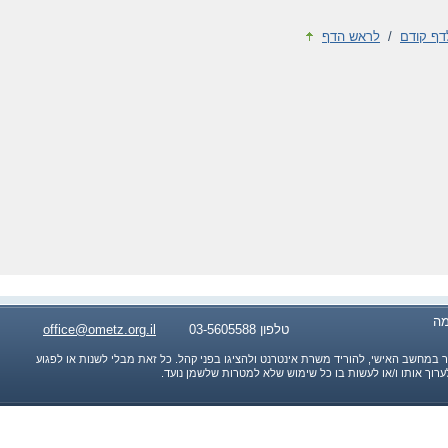
דף קודם
/
לראש הדף
ומה
טלפון 03-5605588
office@ometz.org.il
במחשב האישי, להוריד משרת אינטרנט ולהציגו בפני קהל. כל זאת מבלי לשנות או לפגוע
 לערוך אותו ו/או לעשות בו כל שימוש שלא למטרות שלשמן נועד.