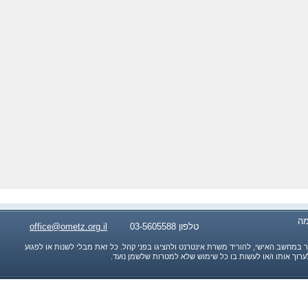
ומה
טלפון 03-5605588
office@ometz.org.il
במחשב האישי, להוריד משרת אינטרנט ולהציגו בפני קהל. כל זאת מבלי לשנות או לפגוע
 לערוך אותו ו/או לעשות בו כל שימוש שלא למטרות שלשמן נועד.